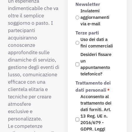
un’esperienza
Newsletter
indimenticabile che va
Inviatemi
oltre il semplice
aggiornamenti
soggiorno o pasto. I
via e-mail
partecipanti
Terze parti
acquisiranno
Uso dei dati a
conoscenze
fini commerciali
approfondite sulle
Desideri fissare
Desideri fissare
dinamiche di servizio,
un
un
gestione degli eventi di
appuntamento
appuntamento
telefonico?
lusso, comunicazione
telefonico?
efficace con una
Trattamento dei
clientela elitaria e
dati personali
*
tecniche per creare
Acconsento al
trattamento dei
atmosfere
dati forniti. Art.
esclusive e
13 Reg. UE n.
personalizzate.
2016/679 -
Le competenze
GDPR. Leggi