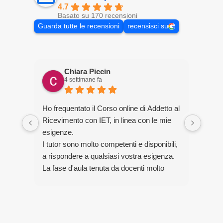
4.7
Basato su 170 recensioni
Guarda tutte le recensioni
recensisci su
Chiara Piccin
4 settimane fa
Ho frequentato il Corso online di Addetto al
Pur l
Ricevimento con IET, in linea con le mie
anni,
esigenze.
quest
I tutor sono molto competenti e disponibili,
le mi
a rispondere a qualsiasi vostra esigenza.
È sta
La fase d'aula tenuta da docenti molto
estre
esperti, professionisti in materia
strut
dell'hôtellerie, comprensiva di Project
appro
Work conclusivo, prepara alla mansione di
turis
Receptionist in strutture ricettive, con cui
qualif