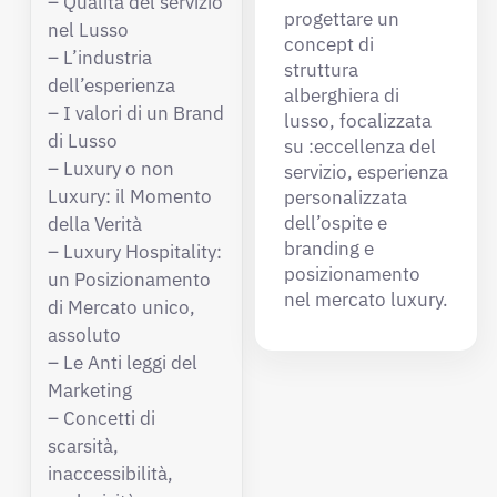
– Qualità del servizio
progettare un
nel Lusso
concept di
– L’industria
struttura
dell’esperienza
alberghiera di
– I valori di un Brand
lusso, focalizzata
di Lusso
su :eccellenza del
– Luxury o non
servizio, esperienza
Luxury: il Momento
personalizzata
dell’ospite e
della Verità
branding e
– Luxury Hospitality:
posizionamento
un Posizionamento
nel mercato luxury.
di Mercato unico,
assoluto
– Le Anti leggi del
Marketing
– Concetti di
scarsità,
inaccessibilità,