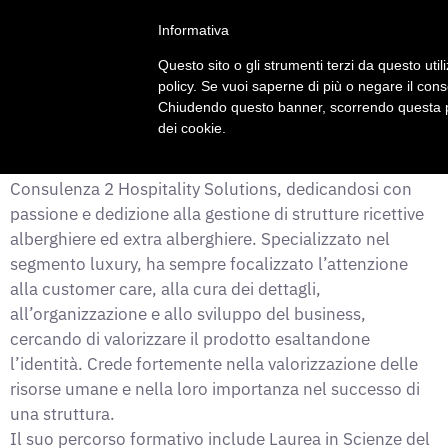
Informativa
Questo sito o gli strumenti terzi da questo utili
policy. Se vuoi saperne di più o negare il cons
Chiudendo questo banner, scorrendo questa pa
Consulente alberghiero e formatore, decennale
dei cookie.
esperienza nell’Hotellerie partendo dal Front Office fino
a diventare General Manager e fondare la società di
Consulenza 2 Hospitality Solutions, dedicandosi con
passione e dedizione alla gestione di strutture ricettive
alberghiere ed extra alberghiere. Specializzato nel
segmento luxury, ha sempre focalizzato l’attenzione
alla customer care, alla cura dei dettagli,
all’organizzazione e allo sviluppo del business,
cercando di valorizzare il prodotto esaltandone
l’identità. Crede fortemente nella valorizzazione delle
risorse umane e nella loro importanza nel successo di
una struttura.
Il suo percorso formativo include Laurea in Scienze del